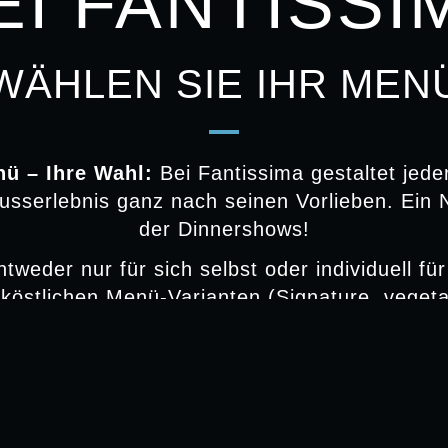
EI FANTISSI
WÄHLEN SIE IHR MEN
nü – Ihre Wahl:
Bei Fantissima gestaltet jede
usserlebnis ganz nach seinen Vorlieben. Ein 
der Dinnershows!
tweder nur für sich selbst oder individuell fü
 köstlichen Menü-Varianten (Signature, veget
 Signature-Menü oder Ihr vegetarisches Menü 
siten Vorspeisen-Variationen. Für ein Genusser
und einzigartig wie Sie selbst!