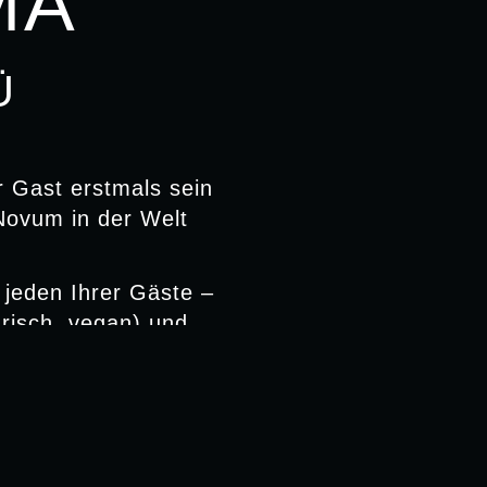
MA
Ü
r Gast erstmals sein
Novum in der Welt
r jeden Ihrer Gäste –
arisch, vegan) und
ganz individuell mit
lebnis so individuell