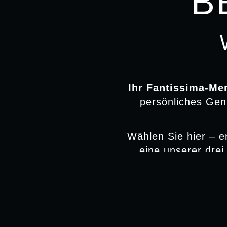
B
Ihr Fantissima-Me
persönliches Gen
Wählen Sie hier – en
eine unserer drei
kombinieren Sie Ihr
einer von zwei exqui