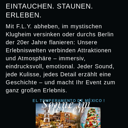
EINTAUCHEN. STAUNEN.
ERLEBEN.
Mit F.L.Y. abheben, im mystischen
Klugheim versinken oder durchs Berlin
der 20er Jahre flanieren: Unsere
Erlebniswelten verbinden Attraktionen
und Atmosphäre – immersiv,
eindrucksvoll, emotional. Jeder Sound,
jede Kulisse, jedes Detail erzählt eine
Geschichte – und macht Ihr Event zum
ganz großen Erlebnis.
Sonne im
EL TEMPERAMENTO DE MÉXICO !
Herzen