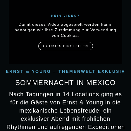
für einen weiteren erfolgreichen Tag!
KEIN VIDEO?
Damit dieses Video abgespielt werden kann,
benötigen wir Ihre Zustimmung zur Verwendung
von Cookies.
COOKIES EINSTELLEN
FULLSERVICE
Kulinarik, Technik, Entertainment,
Dekoration: Wir stehen an Ihrer Seite –
ERNST & YOUNG – THEMENWELT EXKLUSIV
mit ganzheitlicher Beratung und
SOMMERNACHT IN MEXICO
individueller Umsetzung. Alles aus einer
Nach Tagungen in 14 Locations ging es
Hand – jedes Detail abgestimmt.
für die Gäste von Ernst & Young in die
mexikanische Lebensfreude: ein
exklusiver Abend mit fröhlichen
Rhythmen und aufregenden Expeditionen