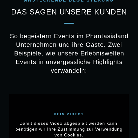
ANSTECKENDE BEGEISTERUNG
begeistern und verbinden.
DAS SAGEN UNSERE KUNDEN
So begeistern Events im Phantasialand
Unternehmen und ihre Gäste. Zwei
RESTAURANTS & CAFÉS
Beispiele, wie unsere Erlebniswelten
Events in unvergessliche Highlights
Kulinarisch um die Welt: Von der
verwandeln:
zünftigen Brotzeit in der Taverne bis zu
mexikanischen Tapas unter Palmen –
unsere hauseigene Kulinarik macht ihr
Event zur Genussreise für Ihre Gäste.
KEIN VIDEO?
Damit dieses Video abgespielt werden kann,
benötigen wir Ihre Zustimmung zur Verwendung
von Cookies.