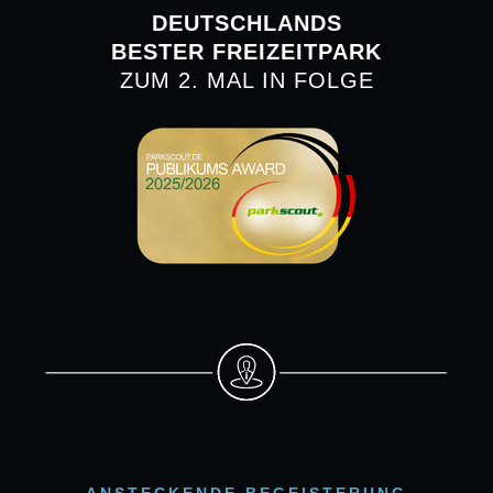
THEMENWELTEN
DEUTSCHLANDS
Begrüßen Sie Ihre Gäste im sonnigen
BESTER FREIZEITPARK
Mexico oder inszenieren Sie Ihre Marke
ZUM 2. MAL IN FOLGE
kraftvoll im Puls von Rookburgh: Jede
Themenwelt schafft eine eigene
Atmosphäre – für Events mit Charakter.
ATTRAKTIONEN & SHOWS
Taron nur für Ihr Team. Die Show im
Wintergarten nur für Ihre Gäste. Erleben
Sie Attraktionen und Shows ganz
exklusiv für Ihr Event – für Momente, die