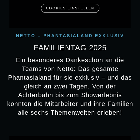
EVENT-LOCATIONS
COOKIES EINSTELLEN
Jugendstil trifft Moderne im Quantum.
XXL-Party in Wuze Town. Vintage Vibes
im STOCK's. Wir haben den Raum für
NETTO – PHANTASIALAND EXKLUSIV
Ihre Vision: inspirierend, wandelbar &
FAMILIENTAG 2025
individuell inszeniert.
Ein besonderes Dankeschön an die
Teams von Netto: Das gesamte
Phantasialand für sie exklusiv – und das
gleich an zwei Tagen. Von der
Achterbahn bis zum Showerlebnis
ÜBERNACHTUNGSMÖGLICHKEITEN
konnten die Mitarbeiter und ihre Familien
alle sechs Themenwelten erleben!
Lassen Sie den Tag ausklingen – mit
einer Nacht unter der Sonne Afrikas oder
im Feng Shui Asiens. In unseren
Erlebnishotels tanken Ihre Gäste Energie