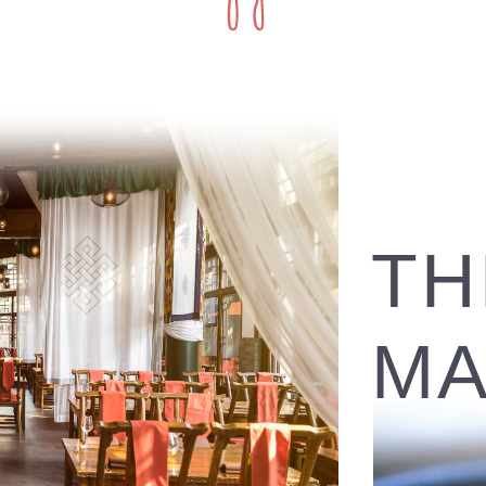
TH
MA