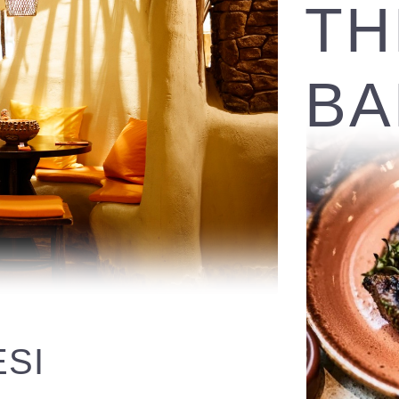
TH
BA
SI