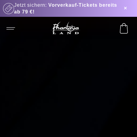
Jetzt sichern:
Vorverkauf‑Tickets bereits
ab 79 €!