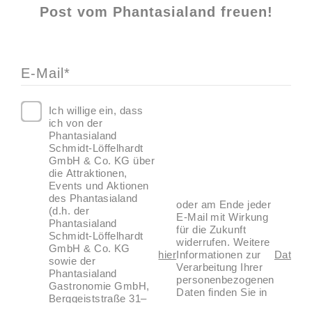
Post vom Phantasialand freuen!
E-Mail*
Ich willige ein, dass
ich von der
Phantasialand
Schmidt-Löffelhardt
GmbH & Co. KG über
die Attraktionen,
Events und Aktionen
des Phantasialand
oder am Ende jeder
(d.h. der
E-Mail mit Wirkung
Phantasialand
für die Zukunft
Schmidt-Löffelhardt
widerrufen. Weitere
GmbH & Co. KG
hier
Informationen zur
Datensc
sowie der
Verarbeitung Ihrer
Phantasialand
personenbezogenen
Gastronomie GmbH,
Daten finden Sie in
Berggeiststraße 31–
unseren
41, D - 50321 Brühl)