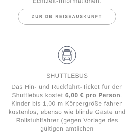
Echtzeit‑Informationen:
Bahnhof
„Brühl (Rheinl)“
.
Buslinie 985:
Fährt zwischen Brühl
ZUR DB-REISEAUSKUNFT
und Euskirchen und hält an der Station
„Berggeiststraße“
.
Von dort aus erreichen Sie das
Phantasialand in etwa
10 Minuten zu
Fuß
.
SHUTTLEBUS
Das Hin- und Rückfahrt-Ticket für den
Shuttlebus kostet
6,00 € pro Person
.
Kinder bis 1,00 m Körpergröße fahren
kostenlos, ebenso wie blinde Gäste und
Rollstuhlfahrer (gegen Vorlage des
gültigen amtlichen