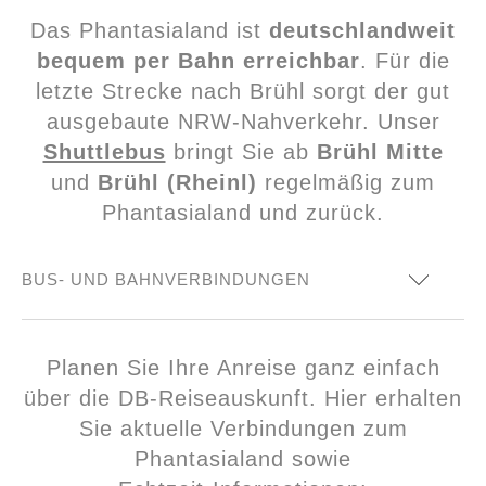
von eigenen Zelten auf den Parkplätzen
Richtung Brühl verlassen / rechts in die
Webseite und werden zu Google Maps weitergeleitet.
nicht gestattet ist.
Das Phantasialand ist
deutschlandweit
Phantasialandstraße / 1. Ampel rechts in
bequem per Bahn erreichbar
. Für die
die Berggeiststraße (Phantasialand)
letzte Strecke nach Brühl sorgt der gut
ausgebaute NRW-Nahverkehr. Unser
Eingabe in Ihr Navigationssystem:
Shuttlebus
bringt Sie ab
Brühl Mitte
Berggeiststraße 31-41, 50321 Brühl
und
Brühl (Rheinl)
regelmäßig zum
Phantasialand und zurück.
BUS- UND BAHNVERBINDUNGEN
Stadtbahn‑Linie 18 (KVB)
: Verbindet
Planen Sie Ihre Anreise ganz einfach
Köln und Bonn und hält an
„Brühl
über die DB‑Reiseauskunft. Hier erhalten
Mitte“
.
Sie aktuelle Verbindungen zum
Regionalzüge (DB)
: Die Linien
RE5
,
Phantasialand sowie
RB26
und
RB48
bedienen den