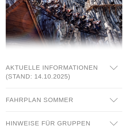
AKTUELLE INFORMATIONEN
(STAND: 14.10.2025)
HALTESTELLENVERLEGUNG
FAHRPLAN SOMMER
BRÜHL BAHNHOF
Aufgrund von Bauarbeiten befindet sich
Der Shuttlebus verkehrt nur während der
HINWEISE FÜR GRUPPEN
die Haltestelle des Phantasialand-
regulären
Phantasialand Öffnungszeiten