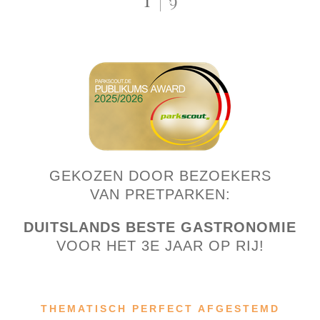
PHENIE'S ONTDEKKEN
COCORICO ONTDEKKEN
IJSSALON ONTDEKKEN
MANDSCHU ONTDEKKEN
LILLI'S CAFÉ ONTDEKKEN
TÖRTCHEN & CO. ONTDEKKEN
RUTMOR'S TAVERNE ONTDEKKEN
LA CANTINA TACANA ONTDEKKEN
GEKOZEN DOOR BEZOEKERS
VAN PRETPARKEN:
DUITSLANDS BESTE GASTRONOMIE
VOOR HET 3E JAAR OP RIJ!
THEMATISCH PERFECT AFGESTEMD