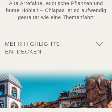
Alte Artefakte, exotische Pflanzen und
bunte Höhlen – Chiapas ist so aufwendig
gestaltet wie eine Themenfahrt
MEHR HIGHLIGHTS
ENTDECKEN
Das Herz von Mexico
Chiapas rauscht mitten durch Mexico und
vereint sich vollends mit der Themenwelt
– das gibt es nur im Phantasialand!