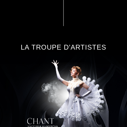
LA TROUPE D’ARTISTES