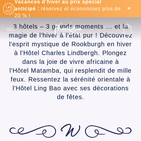
Vacances d'hiver au prix spécial
COURT SÉJOUR
anticipé :
réservez et économisez plus de
20 % !
3 hôtels – 3 grands moments … et la
magie de l’hiver à l’état pur ! Découvrez
l’esprit mystique de Rookburgh en hiver
à l’Hôtel Charles Lindbergh. Plongez
dans la joie de vivre africaine à
l’Hôtel Matamba, qui resplendit de mille
feux. Ressentez la sérénité orientale à
l’Hôtel Ling Bao avec ses décorations
de fêtes.