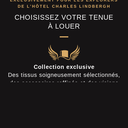
DE L’HÔTEL CHARLES LINDBERGH
CHOISISSEZ VOTRE TENUE
À LOUER
Collection exclusive
Des tissus soigneusement sélectionnés,
des accessoires raffinés et des visions
audacieuses deviennent une mode pleine
de caractère : tantôt élégante, tantôt
extravagante – avec lunettes d'aviateur,
étoffes raffinées et chapeaux haut-de-
forme.