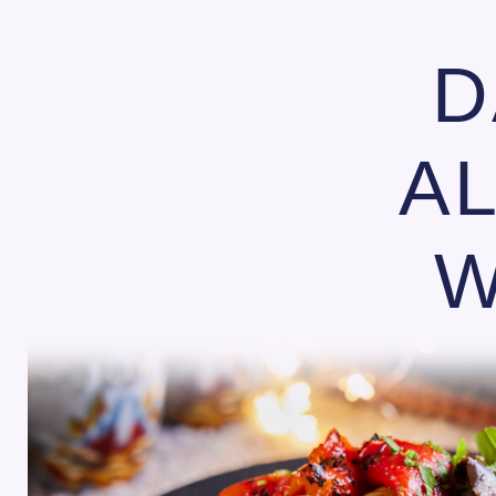
D
A
W