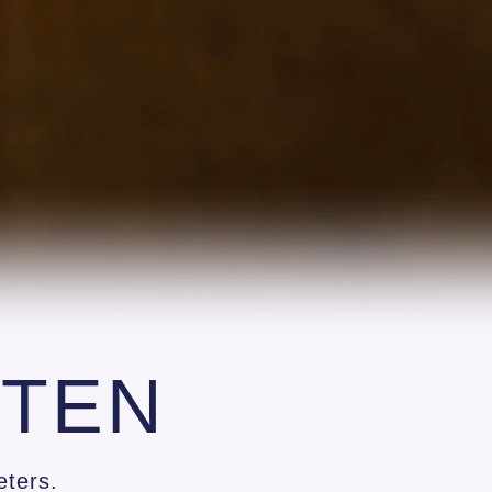
ETEN
eters.