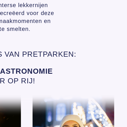
terse lekkernijen
 gecreëerd voor deze
e smaakmomenten en
te smelten.
 VAN PRETPARKEN:
GASTRONOMIE
R OP RIJ!