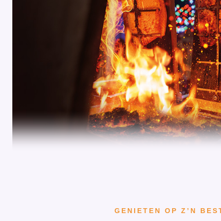
GENIETEN OP Z’N BES