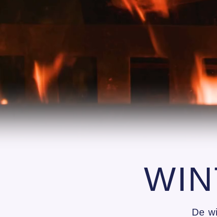
WIN
De wi