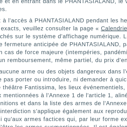
rée et en entrant dans le PHANTASIALAND, le v
es.
oit à l'accès à PHANTASIALAND pendant les he
 exacts, veuillez consulter la page «
Calendrie
ichés sur le système d'affichage numérique. Le 
 de fermeture anticipée de PHANTASIALAND, p
n cas de force majeure (intempéries, pandémie
un remboursement, même partiel, du prix d'en
cune arme ou des objets dangereux dans l’en
 pas porter ou introduire, ni demander à quic
e théâtre Fantissima, les lieux événementiels, 
entionnées à l’Annexe 1 de l’article 1, aliné
tions et dans la liste des armes de l’Annexe 2
 interdiction s’applique également aux reprod
 qu’aux armes factices qui, par leur forme ex