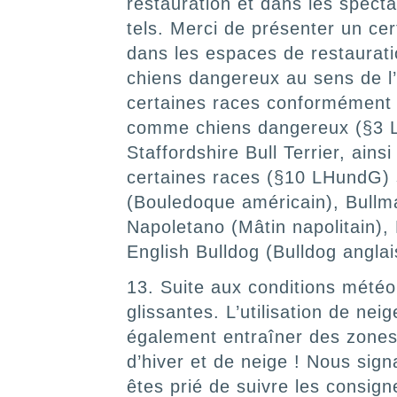
restauration et dans les spect
tels. Merci de présenter un cer
dans les espaces de restaurati
chiens dangereux au sens de l
certaines races conformément 
comme chiens dangereux (§3 LHun
Staffordshire Bull Terrier, ain
certaines races (§10 LHundG) s
(Bouledoque américain), Bullma
Napoletano (Mâtin napolitain), 
English Bulldog (Bulldog anglai
13. Suite aux conditions météor
glissantes. L’utilisation de nei
également entraîner des zones 
d’hiver et de neige ! Nous sig
êtes prié de suivre les consig