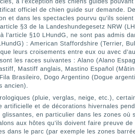
acles, à l’exception des chiens guides pouvan
tificat officiel de chien guide sur demande. 
on et dans les spectacles pourvu qu’ils soien
’article §3 de la Landeshundegesetz NRW (LHu
à l’article §10 LHundG, ne sont pas admis da
dG) : American Staffordshire (Terrier, Bull T
si que leurs croisements entre eux ou avec d’a
ont les races suivantes : Alano (Alano Espag
stiff, Mastiff anglais, Mastino Español (Mâti
Fila Brasileiro, Dogo Argentino (Dogue argenti
s ancien).
ologiques (pluie, verglas, neige, etc.), cert
ge artificielle et de décorations hivernales pen
glissantes, en particulier dans les zones où 
nalons aux hôtes qu’ils doivent faire preuve d
nes dans le parc (par exemple les zones barré