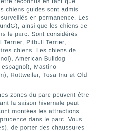
t être reconnus en tant que
Des chiens guides sont admis
t surveillés en permanence. Les
ndG), ainsi que les chiens de
ns le parc. Sont considérés
errier, Pitbull Terrier,
utres chiens. Les chiens de
nol), American Bulldog
n espagnol), Mastino
n), Rottweiler, Tosa Inu et Old
aines zones du parc peuvent être
dant la saison hivernale peut
sont montées les attractions
e prudence dans le parc. Vous
es), de porter des chaussures